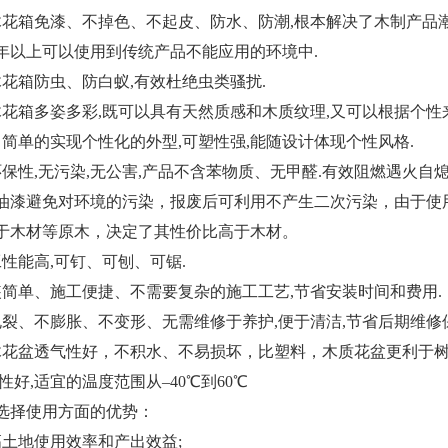
箱免漆、不掉色、不起皮、防水、防潮,根本解决了木制产品潮
5年以上可以使用到传统产品不能应用的环境中.
箱防虫、防白蚁,有效杜绝虫类骚扰.
箱多姿多彩,既可以具有天然质感和木质纹理,又可以根据个性
单的实现个性化的外型,可塑性强,能随设计体现个性风格.
性,无污染,无公害,产品不含苯物质、无甲醛.有效阻燃遇火自熄
油漆避免对环境的污染，报废后可利用不产生二次污染，由于使
于木材等原木，决定了其性价比高于木材。
能高,可钉、可刨、可锯.
单、施工便捷、不需要复杂的施工工艺,节省安装时间和费用.
、不膨胀、不变形、无需维修于养护,便于清洁,节省后期维修保
盆透气性好，不积水、不易损坏，比塑料，木质花盆更利于树
好,适宜的温度范围从–40℃到60℃
择使用方面的优势：
地使用效率和产出效益;