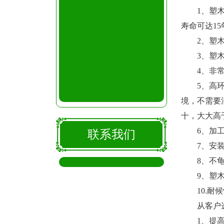
1、塑木花
寿命可达1
2、塑木花
3、塑木花
4、非常简
5、高环保
境，不需要
十，大大高
6、加工性
联系我们
7、安装简
8、不龟裂
9、塑木花
10.耐候性
从客户选
1、提高土