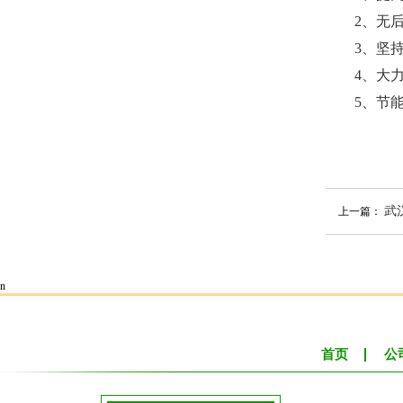
2、无后期
3、坚持生
4、大力推
5、节能减
武
上一篇：
n
首页
公